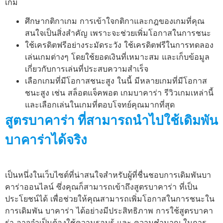
เกม
ศึกษากติกาเกม การเข้าใจกติกาและกฎของเกมที่คุณ
สนใจเป็นสิ่งสำคัญ เพราะจะช่วยเพิ่มโอกาสในการชนะ
ใช้เครดิตฟรีอย่างระมัดระวัง ใช้เครดิตฟรีในการทดลอง
เล่นเกมต่างๆ โดยใช้ยอดเงินที่เหมาะสม และเก็บข้อมูล
เกี่ยวกับการเล่นที่ประสบความสำเร็จ
เลือกเกมที่มีโอกาสชนะสูง ในนี้ มีหลายเกมที่มีโอกาส
ชนะสูง เช่น สล็อตแจ็คพอต เกมบาคาร่า รีวิวเกมเหล่านี้
และเลือกเล่นในเกมที่ตอบโจทย์คุณมากที่สุด
สูตรบาคาร่า ที่สามารถนำไปใช้เดิมพัน
บาคาร่าได้จริง
เป็นหนึ่งในเว็บไซต์ที่น่าสนใจสำหรับผู้ที่ชื่นชอบการเดิมพันบา
คาร่าออนไลน์ ซึ่งคุณก็สามารถเข้าถึงสูตรบาคาร่า ที่เป็น
ประโยชน์ได้ เพื่อช่วยให้คุณสามารถเพิ่มโอกาสในการชนะใน
การเดิมพัน บาคาร่า ได้อย่างมีประสิทธิภาพ การใช้สูตรบาคา
ร่า อาจจำเป็นต้องใช้ความรอบรู้ และ ความชำนาญ ในการ