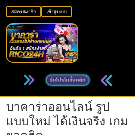
สมัครสมาชิก
เข้าสู่ระบบ
บาคาร่าออนไลน์ รูป
แบบใหม่ ได้เงินจริง เกม