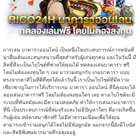
การเล่น บาคาร่าออนไลน์ เป็นหนึ่งในประสบการณ์การพนันที่
น่าตื่นเต้นและสนุกสนานที่สุดสำหรับผู้เล่นทุกคน และในวันนี้ มี
สิทธิ์ที่จะเป็นเว็บไซต์ที่ช่วยให้คุณได้ ทดลองเล่นบาคาร่า ฟรี
โดยไม่ต้องลงทุนใด ๆ เลย มาร่วมสนุกกับ เกมบาคาร่า แบบ
ตรงจากคาสิโนที่ดีที่สุดได้แล้ววันนี้ เราเป็นเว็บไซต์ที่มีความ
เชี่ยวชาญในการให้บริการเกม บาคาร่า ออนไลน์ ที่นี่คุณจะได้
ลองเล่นบาคาร่าฟรี โดยไม่ต้องลงทุนใดๆ เลย ทางเว็บไซต์จะมี
ระบบที่ทันสมัยและมีความปลอดภัย ทำให้การเล่นเกมบาคาร่า
ที่นี่ เป็นประสบการณ์ที่สมจริงและไม่มีปัญหาใดๆ ที่อาจเกิดขึ้น
กับผู้เล่น สมัครสมาชิกฟรี ไม่มีค่าธรรมเนียมเพื่อให้คุณ
สามารถเข้าร่วมสนุกได้โดยไม่มีข้อผูกมัด นอกจากนี้ยังมีโบนัส
และสิทธิพิเศษมากมายที่รอคุณอยู่